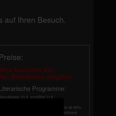
s auf Ihren Besuch.
Preise:
Bitte beachten Sie:
Nur Barzahlung möglich!
Literarische Programme:
Abendkasse: 21 €, ermäßigt 11 €
Vorverkauf: 20 €, ermäßigt 10 €
Die Ermäßigung gilt für Schwerbehinderte ab 50%,
Schüler, Studenten und Besucher mit Dortmund