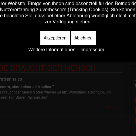
er Website. Einige von ihnen sind essenziell für den Betrieb 
 Nutzererfahrung zu verbessern (Tracking Cookies). Sie können 
e beachten Sie, dass bei einer Ablehnung womöglich nicht mehr 
:30
zur Verfügung stehen.
ändern, aber keiner sich selbst."
de braucht der Mensch oder wieviel Besitz, Wohlstand, Reichtum, um
u sein. Für Bauer Pachom dem
Akzeptieren
Ablehnen
Details
Weitere Informationen
|
Impressum
RDE BRAUCHT DER MENSCH
ember
19:30
ändern, aber keiner sich selbst."
de braucht der Mensch oder wieviel Besitz, Wohlstand, Reichtum, um
u sein. Für Bauer Pachom dem
Details