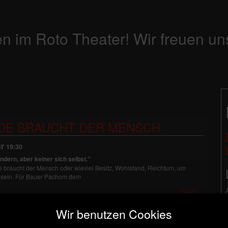
n im Roto Theater! Wir freuen un
RDE BRAUCHT DER MENSCH
r
19:30
ändern, aber keiner sich selbst."
de braucht der Mensch oder wieviel Besitz, Wohlstand, Reichtum, um
u sein. Für Bauer Pachom dem
Details
Wir benutzen Cookies
 WIEVIEL ERDE BRAUCHT DER