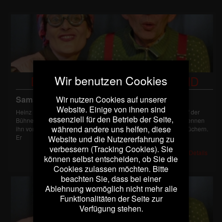
Wir benutzen Cookies
DER HEINZ ERHARDT ABEND
Wir nutzen Cookies auf unserer
Samstag, 3. Oktober
19:30
Website. Einige von ihnen sind
Heinz Erhardt war ein Phänomen. Viele Tausende haben ihn auf der
essenziell für den Betrieb der Seite,
Bühne erlebt und herzlich über seine Komik gelacht. Millionen kennen
während andere uns helfen, diese
ihn vom Rundfunk, Fernsehen, aus dem Kino oder von seinen Büchern.
Er
Website und die Nutzererfahrung zu
verbessern (Tracking Cookies). Sie
Details
können selbst entscheiden, ob Sie die
Cookies zulassen möchten. Bitte
beachten Sie, dass bei einer
Ablehnung womöglich nicht mehr alle
Funktionalitäten der Seite zur
Verfügung stehen.