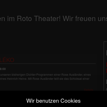
n im Roto Theater! Wir freuen un
LÉKO
8:00
zu unseren bisherigen Dichter-Programmen einer Rose Ausländer, eines
ines Heinrich Heine. Mit Rose Ausländer teilt sie das Schicksal einer
Details
Wir benutzen Cookies
LÉKO