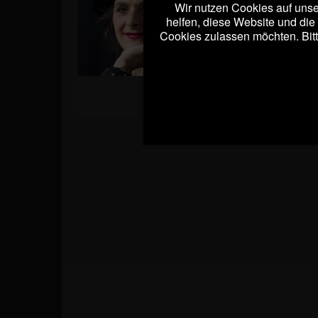
Wir nutzen Cookies auf unser
helfen, diese Website und die
Samstag, 21. Nov
Cookies zulassen möchten. Bitt
Viele Parallelen gibt es 
Kurt Tucholsky aber auch e
Jüdin, die das