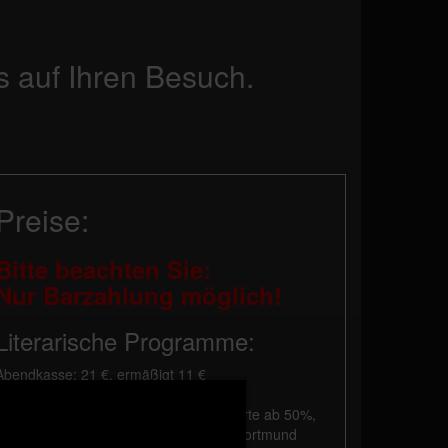
s auf Ihren Besuch.
Preise:
Bitte beachten Sie:
Nur Barzahlung möglich!
Literarische Programme:
Abendkasse: 21 €, ermäßigt 11 €
Vorverkauf: 20 €, ermäßigt 10 €
Die Ermäßigung gilt für Schwerbehinderte ab 50%,
Schüler, Studenten und Besucher mit Dortmund