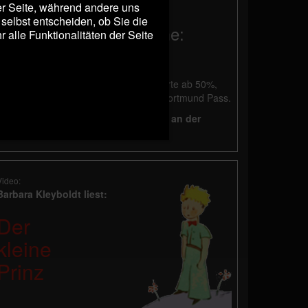
Pass.
der Seite, während andere uns
selbst entscheiden, ob Sie die
Musikalische Programme:
alle Funktionalitäten der Seite
Abendkasse: 26 €, ermäßigt 14 €
Vorverkauf: 25 €, ermäßigt 13 €
Die Ermäßigung gilt für Schwerbehinderte ab 50%,
Schüler, Studenten und Besucher mit Dortmund Pass.
Bei Vorverkauf erfolgt die Bezahlung an der
Abendkasse.
Video:
Barbara Kleyboldt liest:
Der
kleine
Prinz