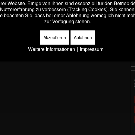
er Website. Einige von ihnen sind essenziell für den Betrieb 
 Nutzererfahrung zu verbessern (Tracking Cookies). Sie können 
ember
19:30
e beachten Sie, dass bei einer Ablehnung womöglich nicht mehr 
zu unseren bisherigen Dichter-Programmen einer Rose Ausländer, eines
zur Verfügung stehen.
ines Heinrich Heine. Mit Rose Ausländer teilt sie das Schicksal einer
Akzeptieren
Ablehnen
Details
Weitere Informationen
|
Impressum