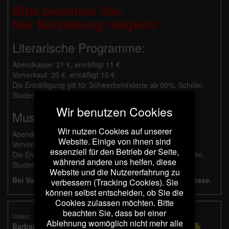
Bitte beachten Sie:
Nur Barzahlung möglich!
Literarische Programme:
Abendkasse: 21 €, ermäßigt 11 €
Vorverkauf: 20 €, ermäßigt 10 €
Die Ermäßigung gilt für Schwerbehinderte ab 50%, Schüler,
Studenten und Besucher mit Dortmund Pass.
Wir benutzen Cookies
Musikalische Programme:
Wir nutzen Cookies auf unserer
Abendkasse: 26 €, ermäßigt 14 €
Website. Einige von ihnen sind
Vorverkauf: 25 €, ermäßigt 13 €
essenziell für den Betrieb der Seite,
Die Ermäßigung gilt für Schwerbehinderte ab 50%, Schüler,
während andere uns helfen, diese
Studenten und Besucher mit Dortmund Pass.
Website und die Nutzererfahrung zu
Bei Vorverkauf erfolgt die Bezahlung an der Abendkasse.
verbessern (Tracking Cookies). Sie
können selbst entscheiden, ob Sie die
Cookies zulassen möchten. Bitte
beachten Sie, dass bei einer
Video:
Ablehnung womöglich nicht mehr alle
Barbara Kleyboldt liest: