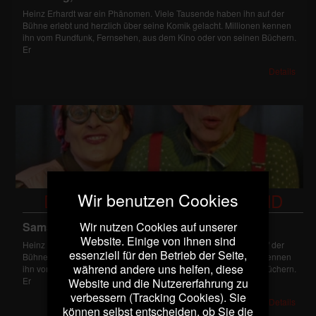
Heinz Erhardt war ein Phänomen. Viele Tausende haben ihn auf der
Bühne erlebt und herzlich über seine Komik gelacht. Millionen kennen
ihn vom Rundfunk, Fernsehen, aus dem Kino oder von seinen Büchern.
Er
Details
Wir benutzen Cookies
DER HEINZ ERHARDT ABEND
Samstag, 14. November
Wir nutzen Cookies auf unserer
19:30
Website. Einige von ihnen sind
Heinz Erhardt war ein Phänomen. Viele Tausende haben ihn auf der
essenziell für den Betrieb der Seite,
Bühne erlebt und herzlich über seine Komik gelacht. Millionen kennen
während andere uns helfen, diese
ihn vom Rundfunk, Fernsehen, aus dem Kino oder von seinen Büchern.
Er
Website und die Nutzererfahrung zu
verbessern (Tracking Cookies). Sie
Details
können selbst entscheiden, ob Sie die