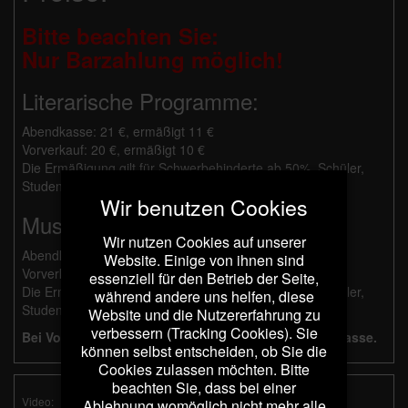
Bitte beachten Sie:
Nur Barzahlung möglich!
Literarische Programme:
Abendkasse: 21 €, ermäßigt 11 €
Vorverkauf: 20 €, ermäßigt 10 €
Die Ermäßigung gilt für Schwerbehinderte ab 50%, Schüler,
Studenten und Besucher mit Dortmund Pass.
Wir benutzen Cookies
Musikalische Programme:
Wir nutzen Cookies auf unserer
Abendkasse: 26 €, ermäßigt 14 €
Website. Einige von ihnen sind
Vorverkauf: 25 €, ermäßigt 13 €
essenziell für den Betrieb der Seite,
Die Ermäßigung gilt für Schwerbehinderte ab 50%, Schüler,
während andere uns helfen, diese
Studenten und Besucher mit Dortmund Pass.
Website und die Nutzererfahrung zu
verbessern (Tracking Cookies). Sie
Bei Vorverkauf erfolgt die Bezahlung an der Abendkasse.
können selbst entscheiden, ob Sie die
Cookies zulassen möchten. Bitte
beachten Sie, dass bei einer
Video:
Ablehnung womöglich nicht mehr alle