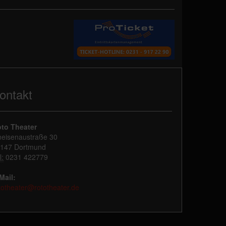
ontakt
to Theater
eisenaustraße 30
147 Dortmund
l:
0231 422779
Mail:
totheater@rototheater.de