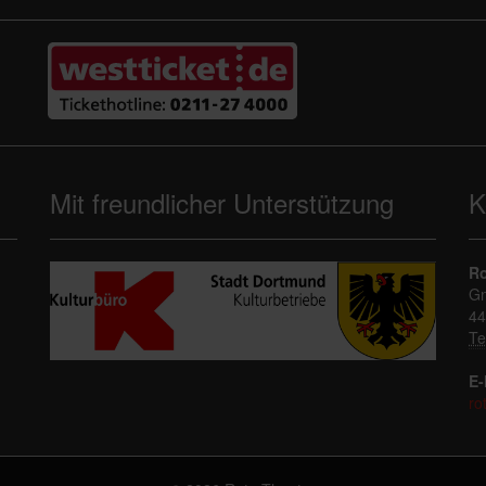
Mit freundlicher Unterstützung
K
Ro
Gn
44
Te
E-
ro