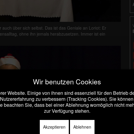
uch über sich selbst. Das ist das Geniale an Loriot: Er
nsalltag, ohne ihn jemals herabzusetzen. Immer ist ein
Wir benutzen Cookies
er Website. Einige von ihnen sind essenziell für den Betrieb 
 Nutzererfahrung zu verbessern (Tracking Cookies). Sie können 
e beachten Sie, dass bei einer Ablehnung womöglich nicht mehr 
zur Verfügung stehen.
H
Akzeptieren
Ablehnen