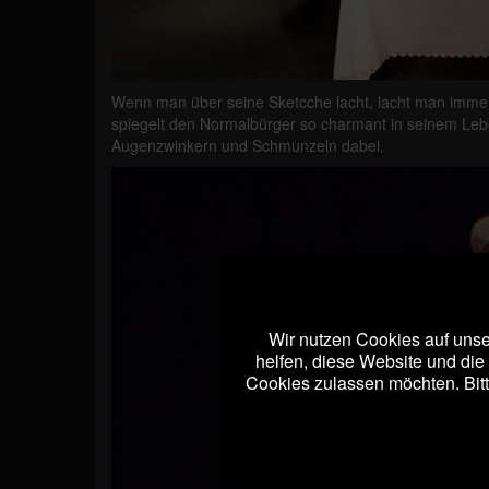
Wenn man über seine Sketcche lacht, lacht man immer a
spiegelt den Normalbürger so charmant in seinem Lebe
Augenzwinkern und Schmunzeln dabei.
Wir nutzen Cookies auf unser
helfen, diese Website und die
Cookies zulassen möchten. Bitt