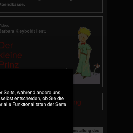
Abendkasse.
Video:
Barbara Kleyboldt liest:
Der
kleine
Prinz
der Seite, während andere uns
selbst entscheiden, ob Sie die
Gutscheinbestellung
alle Funktionalitäten der Seite
umor im Roto
Benefizveranstaltung des