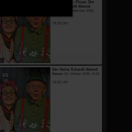
Lions Club - Fluxa: Der
12
Heinz Erhardt Abend
Sep.
12. September 2026,
Datum:
19:30
19:30 Uhr
Der Heinz Erhardt Abend
03. Oktober 2026, 19:30
Datum:
03
Okt.
19:30 Uhr