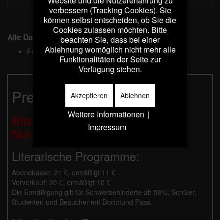
Website und die Nutzererfahrung zu
verbessern (Tracking Cookies). Sie
können selbst entscheiden, ob Sie die
Cookies zulassen möchten. Bitte
Alle Daten
beachten Sie, dass bei einer
Ablehnung womöglich nicht mehr alle
Freitag, 15. Dezember
19:30
Funktionalitäten der Seite zur
Verfügung stehen.
Preise:
Akzeptieren
Ablehnen
Weitere Informationen
|
Bitte beachten Sie:
Impressum
Nur Barzahlung möglich!
Literarische Programme:
Abendkasse: 21 €, ermäßigt 11 €
Vorverkauf: 20 €, ermäßigt 10 €
Die Ermäßigung gilt für Schwerbehinderte ab 50%, Schüler,
Studenten und Besucher mit Dortmund Pass.