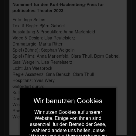
Nominiert für den Kurt-Hackenberg-Preis für
politisches Theater 2023
Foto: Ingo Solms
Text & Regie: Björn Gabriel
Ausstattung & Produktion: Anna Marienfeld
Video & Design: Lisa Reutelsterz
Dramaturgie: Marita Ritter
Spiel (Bühne): Stephan Weigelin
Spiel (Film): Anna Marienfeld, Clara Thull, Björn Gabriel,
Sissi Weigelin, Lisa Reutelsterz
Licht: Jan Wiesbrock
Regie-Assistenz: Gina Bensch, Clara Thull
Hospitanz: Yves Wery
Gefördert durch:
Kulturamt der Stadt Köln, NRW Landesbüro Freie
Wir benutzen Cookies
Darstellende Künste , Ministerium für Kultur und
Wissenschaft des Landes NRW,
RheinEnergie Stiftung, streamdust.tv, Gottes Grüne
Wir nutzen Cookies auf unserer
Wiese
Website. Einige von ihnen sind
essenziell für den Betrieb der Seite,
während andere uns helfen, diese