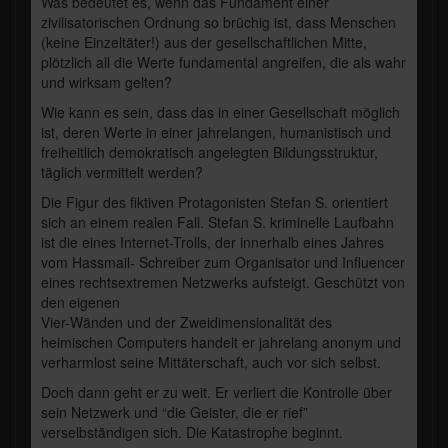
Was bedeutet es, wenn das Fundament einer
zivilisatorischen Ordnung so brüchig ist, dass Menschen
(keine Einzeltäter!) aus der gesellschaftlichen Mitte,
plötzlich all die Werte fundamental angreifen, die als wahr
und wirksam gelten?
Wie kann es sein, dass das in einer Gesellschaft möglich
ist, deren Werte in einer jahrelangen, humanistisch und
freiheitlich demokratisch angelegten Bildungsstruktur,
täglich vermittelt werden?
Die Figur des fiktiven Protagonisten Stefan S. orientiert
sich an einem realen Fall. Stefan S. kriminelle Laufbahn
ist die eines Internet-Trolls, der innerhalb eines Jahres
vom Hassmail- Schreiber zum Organisator und Influencer
eines rechtsextremen Netzwerks aufsteigt. Geschützt von
den eigenen
Vier-Wänden und der Zweidimensionalität des
heimischen Computers handelt er jahrelang anonym und
verharmlost seine Mittäterschaft, auch vor sich selbst.
Doch dann geht er zu weit. Er verliert die Kontrolle über
sein Netzwerk und “die Geister, die er rief”
verselbständigen sich. Die Katastrophe beginnt.