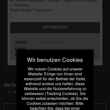
u. Rezitation
Regie Rüdiger Trappmann
INFORMATION
Telefon
0231 422779
E-Mail
kartenvorbestellung@rototheater.de
Wir benutzen Cookies
Wir nutzen Cookies auf unserer
Website. Einige von ihnen sind
essenziell für den Betrieb der Seite,
während andere uns helfen, diese
Alle Daten
Website und die Nutzererfahrung zu
Samstag, 3. Oktober
19:30
verbessern (Tracking Cookies). Sie
können selbst entscheiden, ob Sie die
Cookies zulassen möchten. Bitte
beachten Sie, dass bei einer